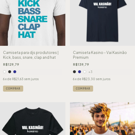
Camiseta para djs produtores |
Camiseta Kasino - Vai Kasinão
Kick, bass, snare, clap and hat
Premium
R$129,79
R$139,79
+3
6
x de
R$21,63
sem juros
6
x de
R$23,30
sem juros
COMPRAR
COMPRAR