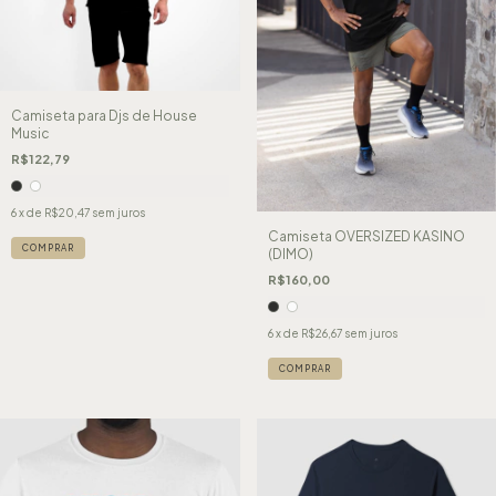
Camiseta para Djs de House
Music
R$122,79
6
x de
R$20,47
sem juros
Camiseta OVERSIZED KASINO
COMPRAR
(DIMO)
R$160,00
6
x de
R$26,67
sem juros
COMPRAR