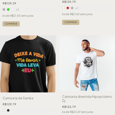
R$129,79
R$129,29
+1
+2
6
x de
R$21,63
sem juros
6
x de
R$21,55
sem juros
COMPRAR
COMPRAR
Camiseta divertida Hipopótamo
Camiseta de Samba
Dj.
R$129,79
R$122,79
6
x de
R$20,47
sem juros