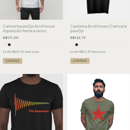
Camiseta para Djs Acid House.
Camiseta Acid House | Camiseta
Impressão frente e verso.
para Djs
R$171,00
R$122,79
6
x de
R$28,50
sem juros
6
x de
R$20,47
sem juros
COMPRAR
COMPRAR