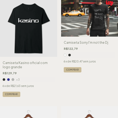
Camiseta Sorry I'm not the Dj
R$122,79
6
x de
R$20,47
sem juros
Camiseta Kasino oficial com
logo grande
COMPRAR
R$129,79
+3
6
x de
R$21,63
sem juros
COMPRAR