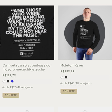
Camiseta para Djs com Frase do
Moletom Raver
filósofo Friedrich Nietzsche.
R$259,79
R$122,79
6
x de
R$43,30
sem juros
6
x de
R$20,47
sem juros
COMPRAR
COMPRAR