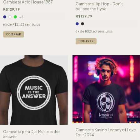
Camiseta Acid House 1987
Camiseta Hip Hop - Don't
believe the Hype
R$129,79
R$129,79
+3
6
x de
R$21,63
sem juros
6
x de
R$21,63
sem juros
COMPRAR
COMPRAR
Camiseta Kasino Legacy of Love
Camiseta para Djs: Music is the
Tour 2024
answer!