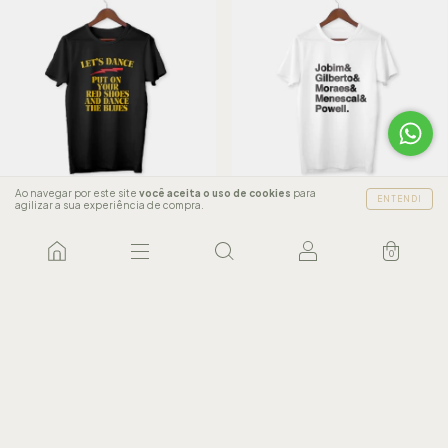
Ao navegar por este site
você aceita o uso de cookies
para
ENTENDI
agilizar a sua experiência de compra.
Camiseta de rock, Let's Dance
Camiseta Bossa Nova
R$122,79
R$122,79
0
+3
6
x de
R$20,47
sem juros
6
x de
R$20,47
sem juros
COMPRAR
COMPRAR