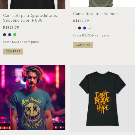
Camiseta estrela vermelha
Camiseta para Djs produtores,
Sequenciador TR 808
R$122,79
R$129,79
+2
6
x de
R$20,47
sem juros
6
x de
R$21,63
sem juros
COMPRAR
COMPRAR