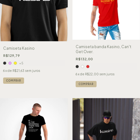
Camiseta banda Kasino, Can't
Camiseta Kasino
Get Over.
R$129,79
R$132,00
+5
6
x de
R$21,63
sem juros
6
x de
R$22,00
sem juros
COMPRAR
COMPRAR