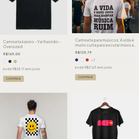
Camiseta para músicos: A vida é
Camiseta kasino - Vai Kasinão -
muito curta para escutar música
Oversized
ruim.
R$129,79
R$169,00
+3
6
x de
R$21,63
sem juros
6
x de
R$28,17
sem juros
COMPRAR
COMPRAR