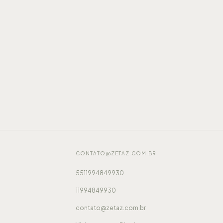
CONTATO@ZETAZ.COM.BR
5511994849930
11994849930
contato@zetaz.com.br