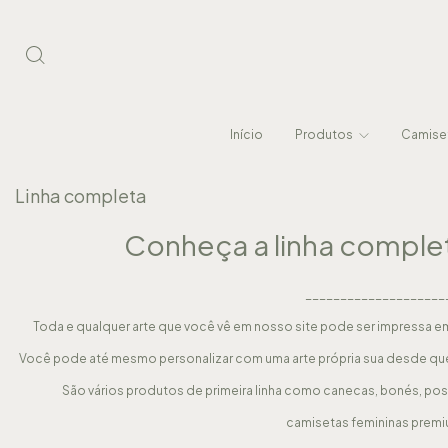
Início
Produtos
Camiset
Linha completa
Conheça a linha complet
____________________
Toda e qualquer arte que você vê em nosso site pode ser impressa e
Você pode até mesmo personalizar com uma arte própria sua desde qu
São vários produtos de primeira linha como canecas, bonés, pos
camisetas femininas premium