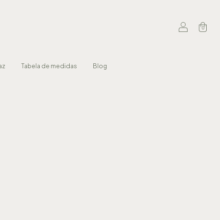
0
az
Tabela de medidas
Blog