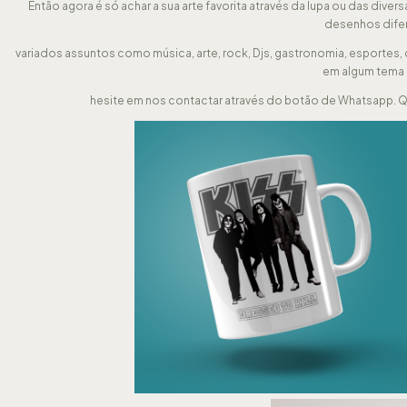
Então agora é só achar a sua arte favorita através da lupa ou das dive
desenhos difer
variados assuntos como música, arte, rock, Djs, gastronomia, esportes, 
em algum tema 
hesite em nos contactar através do botão de Whatsapp. Q