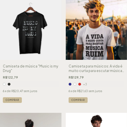
Camiseta de música "Music is my
Camiseta para músicos: A vida é
Drug"
muito curta para escutar música
ruim.
R$122,79
R$129,79
+3
6
x de
R$20,47
sem juros
6
x de
R$21,63
sem juros
COMPRAR
COMPRAR