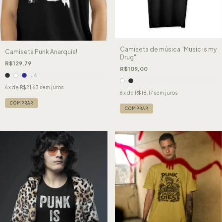
Camiseta de música "Music is my
Camiseta Punk Anarquia!
Drug".
R$129,79
R$109,00
+4
6
x de
R$21,63
sem juros
6
x de
R$18,17
sem juros
COMPRAR
COMPRAR