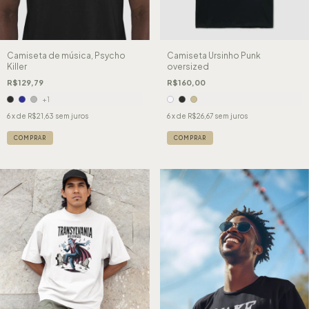
Camiseta de música, Psycho
Camiseta Ursinho Punk
Killer
oversized
R$129,79
R$160,00
+1
6
x de
R$21,63
sem juros
6
x de
R$26,67
sem juros
COMPRAR
COMPRAR