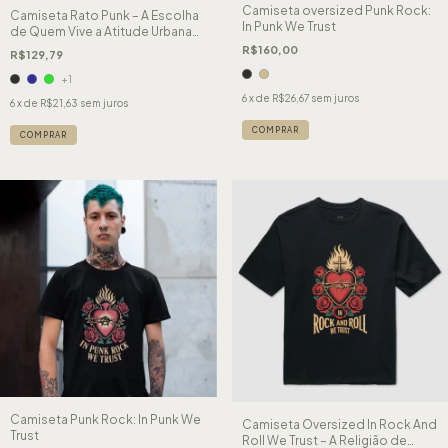
Camiseta oversized Punk Rock:
Camiseta Rato Punk – A Escolha
In Punk We Trust
de Quem Vive a Atitude Urbana
Street
R$160,00
R$129,79
+1
6
x de
R$26,67
sem juros
6
x de
R$21,63
sem juros
COMPRAR
COMPRAR
Camiseta Punk Rock: In Punk We
Camiseta Oversized In Rock And
Trust
Roll We Trust – A Religião de