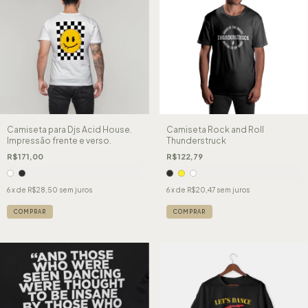
Camiseta para Djs Acid House.
Camiseta Rock and Roll
Impressão frente e verso.
Thunderstruck
R$171,00
R$122,79
6
x de
R$28,50
sem juros
6
x de
R$20,47
sem juros
COMPRAR
COMPRAR