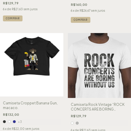
Quem Vive o Rock
R$129,79
R$160,00
6
x de
R$21,63
sem juros
6
x de
R$26,67
sem juros
COMPRAR
COMPRAR
Camiseta Croppet Banana Gun,
Camiseta Rock Vintage “ROCK
macaco.
CONCERTS ARE BORING
WITHOUT US” – Para Quem Faz o
R$132,00
R$129,79
Show AcontecerSe você vive a
+3
intensidade dos shows de rock,
sente o peso
6
x de
R$22,00
sem juros
6
x de
R$21,63
sem juros