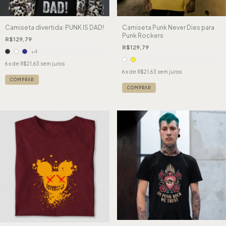
Camiseta divertida: PUNK IS DAD!
Camiseta Punk Never Dies para
Punk Rockers
R$129,79
R$129,79
+4
6
x de
R$21,63
sem juros
6
x de
R$21,63
sem juros
COMPRAR
COMPRAR