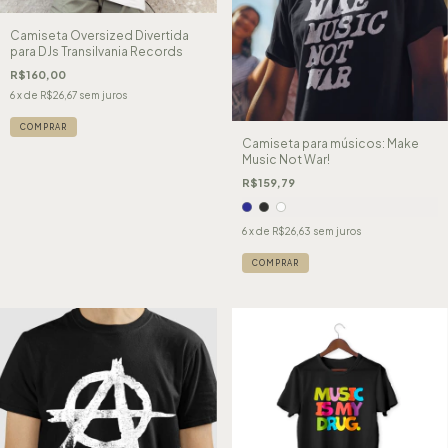
Camiseta Oversized Divertida
para DJs Transilvania Records
R$160,00
6
x de
R$26,67
sem juros
COMPRAR
Camiseta para músicos: Make
Music Not War!
R$159,79
6
x de
R$26,63
sem juros
COMPRAR