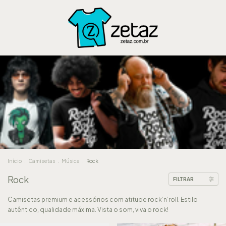
Início
.
Camisetas
.
Música
.
Rock
Rock
FILTRAR
Camisetas premium e acessórios com atitude rock’n’roll. Estilo
autêntico, qualidade máxima. Vista o som, viva o rock!