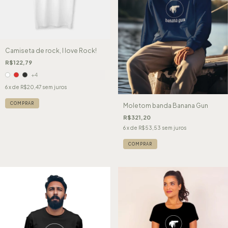
Camiseta de rock, I love Rock!
R$122,79
+4
6
x de
R$20,47
sem juros
COMPRAR
Moletom banda Banana Gun
R$321,20
6
x de
R$53,53
sem juros
COMPRAR