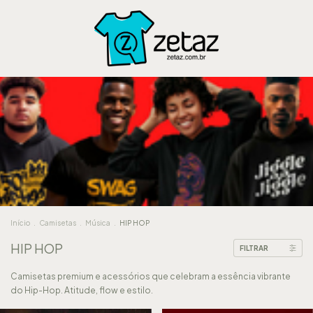
Início
.
Camisetas
.
Música
.
HIP HOP
HIP HOP
FILTRAR
Camisetas premium e acessórios que celebram a essência vibrante
do Hip-Hop. Atitude, flow e estilo.