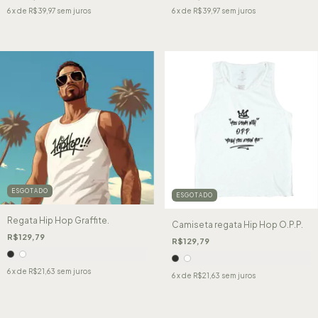
6
x de
R$39,97
sem juros
6
x de
R$39,97
sem juros
ESGOTADO
ESGOTADO
Regata Hip Hop Graffite.
Camiseta regata Hip Hop O.P.P.
R$129,79
R$129,79
6
x de
R$21,63
sem juros
6
x de
R$21,63
sem juros