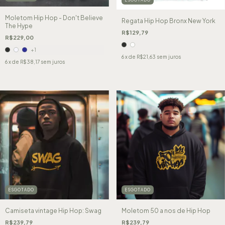
Moletom Hip Hop - Don't Believe
Regata Hip Hop Bronx New York
The Hype
R$129,79
R$229,00
+1
6
x de
R$21,63
sem juros
6
x de
R$38,17
sem juros
ESGOTADO
ESGOTADO
Camiseta vintage Hip Hop: Swag
Moletom 50 a nos de Hip Hop
R$239,79
R$239,79