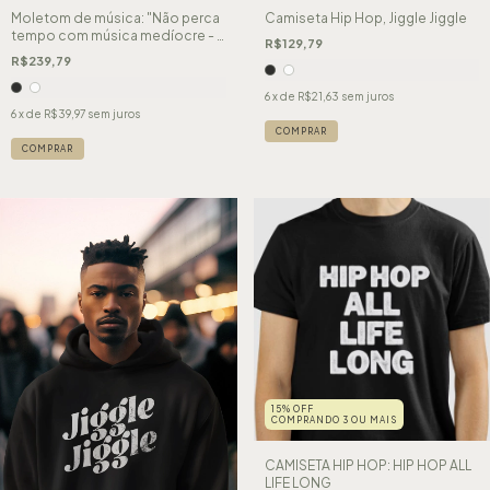
Moletom de música: "Não perca
Camiseta Hip Hop, Jiggle Jiggle
tempo com música medíocre - a
R$129,79
vida é curta demais!"
R$239,79
6
x de
R$21,63
sem juros
6
x de
R$39,97
sem juros
COMPRAR
COMPRAR
15% OFF
COMPRANDO 3 OU MAIS
CAMISETA HIP HOP: HIP HOP ALL
LIFE LONG