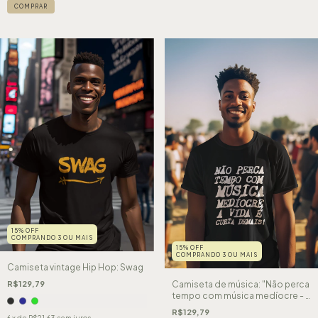
COMPRAR
15% OFF
COMPRANDO 3 OU MAIS
15% OFF
COMPRANDO 3 OU MAIS
Camiseta vintage Hip Hop: Swag
R$129,79
Camiseta de música: "Não perca
tempo com música medíocre - a
vida é curta demais!"
R$129,79
6
x de
R$21,63
sem juros