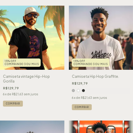
15% OFF
15% OFF
COMPRANDO 3 OU MAIS
COMPRANDO 3 OU MAIS
Camiseta vintage Hip-Hop
Camiseta Hip Hop Graffite.
Gorilla
R$129,79
R$129,79
6
x de
R$21,63
sem juros
6
x de
R$21,63
sem juros
COMPRAR
COMPRAR