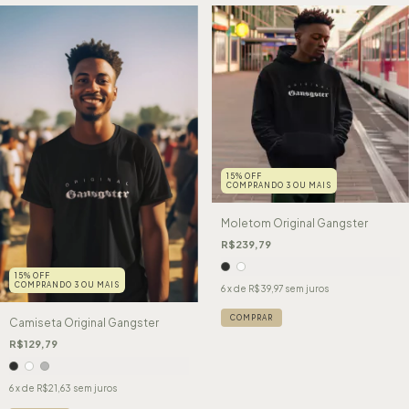
15% OFF
COMPRANDO 3 OU MAIS
Moletom Original Gangster
R$239,79
15% OFF
COMPRANDO 3 OU MAIS
6
x de
R$39,97
sem juros
COMPRAR
Camiseta Original Gangster
R$129,79
6
x de
R$21,63
sem juros