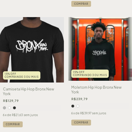
COMPRAR
15% OFF
15% OFF
COMPRANDO 3 OU MAIS
COMPRANDO 3 OU MAIS
Moletom Hip Hop Bronx New
Camiseta Hip Hop Bronx New
York
York
R$239,79
R$129,79
6
x de
R$39,97
sem juros
6
x de
R$21,63
sem juros
COMPRAR
COMPRAR