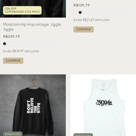
R$129,79
15% OFF
COMPRANDO 3 OU MAIS
6
x de
R$21,63
sem juros
Moletom Hip Hop vintage, Jiggle
Jiggle
COMPRAR
R$239,79
6
x de
R$39,97
sem juros
COMPRAR
ESGOTADO
ESGOTADO