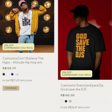
15% OFF
COMPRANDO 3 OU MAIS
Camiseta Don't Believe The
Hype – Atitude Hip Hop em
Tipografia Bold
R$129,79
15% OFF
+6
COMPRANDO 3 OU MAIS
6
x de
R$21,63
sem juros
Camiseta Oversized para Djs:
COMPRAR
God save the DJS
R$160,00
6
x de
R$26,67
sem juros