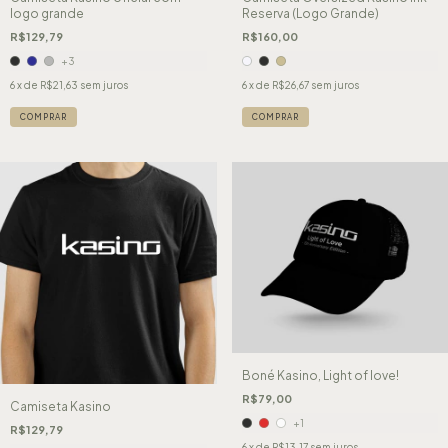
logo grande
Reserva (Logo Grande)
R$129,79
R$160,00
+3
6
x de
R$21,63
sem juros
6
x de
R$26,67
sem juros
COMPRAR
COMPRAR
Boné Kasino, Light of love!
R$79,00
Camiseta Kasino
+1
R$129,79
6
x de
R$13,17
sem juros