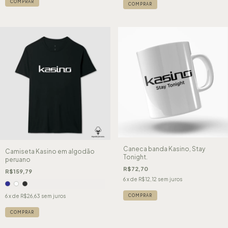
COMPRAR
COMPRAR
Caneca banda Kasino, Stay
Camiseta Kasino em algodão
Tonight.
peruano
R$72,70
R$159,79
6
x de
R$12,12
sem juros
COMPRAR
6
x de
R$26,63
sem juros
COMPRAR