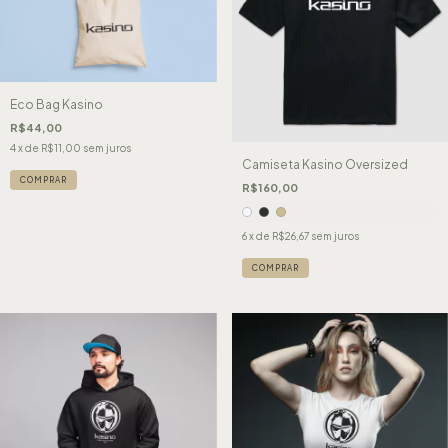
Eco Bag Kasino
R$44,00
4
x de
R$11,00
sem juros
Camiseta Kasino Oversized
COMPRAR
R$160,00
6
x de
R$26,67
sem juros
COMPRAR