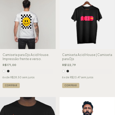
Camiseta para Djs Acid House.
Camiseta Acid House | Camiseta
Impressão frente e verso.
para Djs
R$171,00
R$122,79
6
x de
R$28,50
sem juros
6
x de
R$20,47
sem juros
COMPRAR
COMPRAR