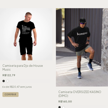
Camiseta para Djs de House
Music
R$122,79
6
x de
R$20,47
sem juros
Camiseta OVERSIZED KASINO
COMPRAR
(DIMO)
R$160,00