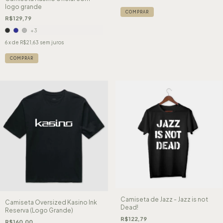
logo grande
COMPRAR
R$129,79
+3
6
x de
R$21,63
sem juros
COMPRAR
Camiseta de Jazz - Jazz is not
Camiseta Oversized Kasino Ink
Dead!
Reserva (Logo Grande)
R$122,79
R$160,00