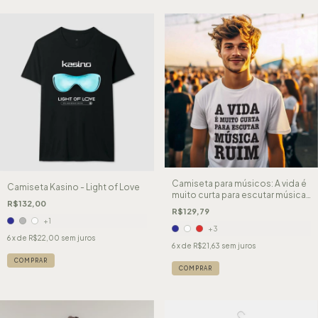
Camiseta para músicos: A vida é
Camiseta Kasino - Light of Love
muito curta para escutar música
R$132,00
ruim.
R$129,79
+1
+3
6
x de
R$22,00
sem juros
6
x de
R$21,63
sem juros
COMPRAR
COMPRAR