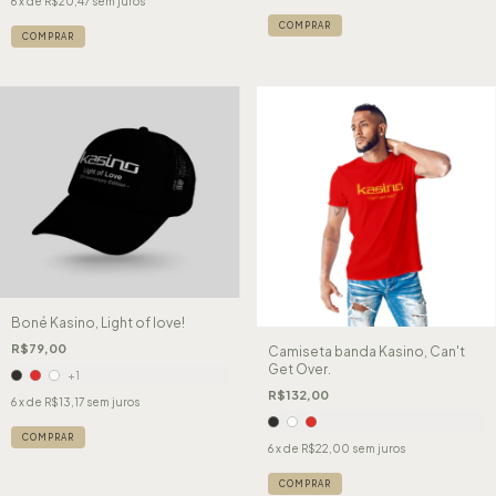
6
x de
R$20,47
sem juros
COMPRAR
COMPRAR
Boné Kasino, Light of love!
R$79,00
Camiseta banda Kasino, Can't
Get Over.
+1
R$132,00
6
x de
R$13,17
sem juros
COMPRAR
6
x de
R$22,00
sem juros
COMPRAR