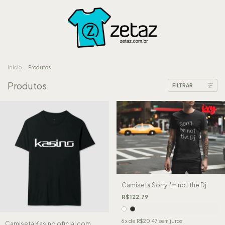
Início
.
Produtos
Produtos
FILTRAR
Camiseta Sorry I'm not the Dj
R$122,79
6
x de
R$20,47
sem juros
Camiseta Kasino oficial com