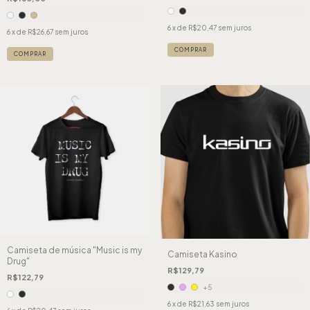
6
x de
R$20,47
sem juros
6
x de
R$26,67
sem juros
COMPRAR
COMPRAR
Camiseta de música "Music is my
Camiseta Kasino
Drug"
R$129,79
R$122,79
+5
6
x de
R$21,63
sem juros