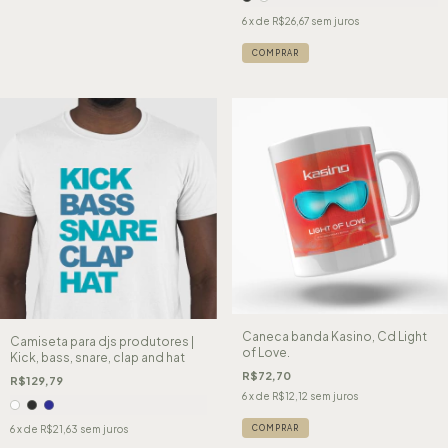
6
x de
R$26,67
sem juros
COMPRAR
Caneca banda Kasino, Cd Light
Camiseta para djs produtores |
of Love.
Kick, bass, snare, clap and hat
R$72,70
R$129,79
6
x de
R$12,12
sem juros
COMPRAR
6
x de
R$21,63
sem juros