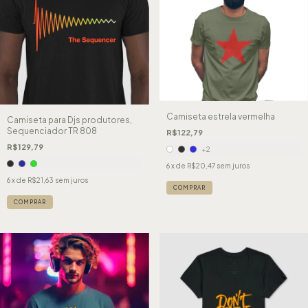
Camiseta estrela vermelha
Camiseta para Djs produtores,
Sequenciador TR 808
R$122,79
R$129,79
+2
6
x de
R$20,47
sem juros
6
x de
R$21,63
sem juros
COMPRAR
COMPRAR