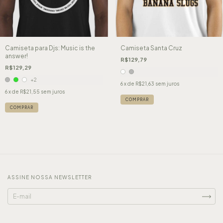
Camiseta para Djs: Music is the
Camiseta Santa Cruz
answer!
R$129,79
R$129,29
+2
6
x de
R$21,63
sem juros
6
x de
R$21,55
sem juros
COMPRAR
COMPRAR
ASSINE NOSSA NEWSLETTER