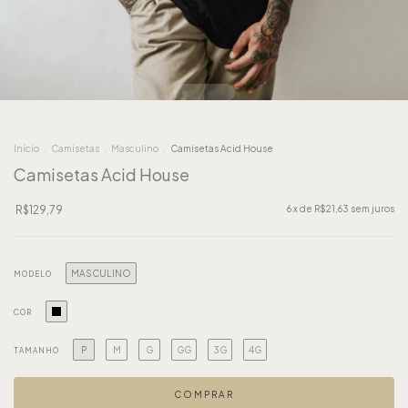
Início
.
Camisetas
.
Masculino
.
Camisetas Acid House
Camisetas Acid House
R$129,79
6
x de
R$21,63
sem juros
MASCULINO
MODELO
COR
P
M
G
GG
3G
4G
TAMANHO