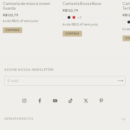
Camiseta de música Jovem
Camiseta Bossa Nova
Cami
Guarda
Tec
R$122,79
R$122,79
R$12
+3
6
x de
R$20,47
sem juros
6
x de
R$20,47
sem juros
6
x d
COMPRAR
COMPRAR
CO
ASSINE NOSSA NEWSLETTER
DEPARTAMENTOS