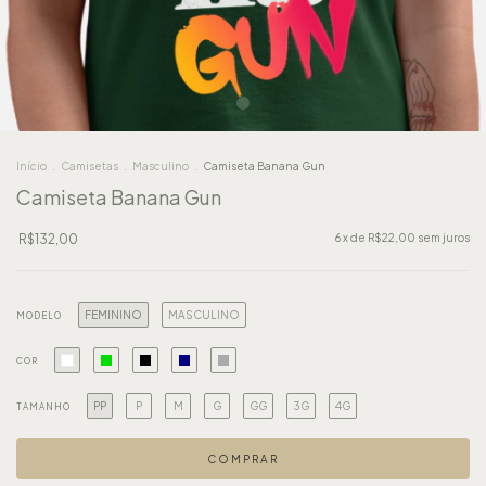
Início
.
Camisetas
.
Masculino
.
Camiseta Banana Gun
Camiseta Banana Gun
R$132,00
6
x de
R$22,00
sem juros
FEMININO
MASCULINO
MODELO
COR
PP
P
M
G
GG
3G
4G
TAMANHO