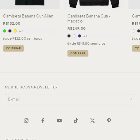
Camiseta Banana Gun Alien
Camiseta Banana Gun -
Cami
Macaco
R$132,00
R$1
R$249,00
+3
+1
6
x de
R$22,00
sem juros
6
x d
6
x de
R$41,50
sem juros
COMPRAR
CO
COMPRAR
ASSINE NOSSA NEWSLETTER
DEPARTAMENTOS