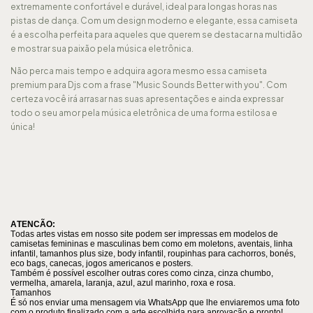
extremamente confortável e durável, ideal para longas horas nas
pistas de dança. Com um design moderno e elegante, essa camiseta
é a escolha perfeita para aqueles que querem se destacar na multidão
e mostrar sua paixão pela música eletrônica.
Não perca mais tempo e adquira agora mesmo essa camiseta
premium para Djs com a frase "Music Sounds Better with you". Com
certeza você irá arrasar nas suas apresentações e ainda expressar
todo o seu amor pela música eletrônica de uma forma estilosa e
única!
ATENCÃO:
Todas artes vistas em nosso site podem ser impressas em modelos de
camisetas femininas e masculinas bem como em moletons, aventais, linha
infantil, tamanhos plus size, body infantil, roupinhas para cachorros, bonés,
eco bags, canecas, jogos americanos e posters.
Também é possível escolher outras cores como cinza, cinza chumbo,
vermelha, amarela, laranja, azul, azul marinho, roxa e rosa.
Tamanhos
É só nos enviar uma mensagem via WhatsApp que lhe enviaremos uma foto
com o produto finalizado com a arte escolhida para aprovação e pronto!