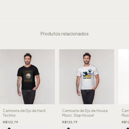
Produtos relacionados
Camiseta de Djs de Hard
Camiseta de Djs de House
Cami
Techno
Music. Slap House!
Musi
R$122,79
R$122,79
R$12