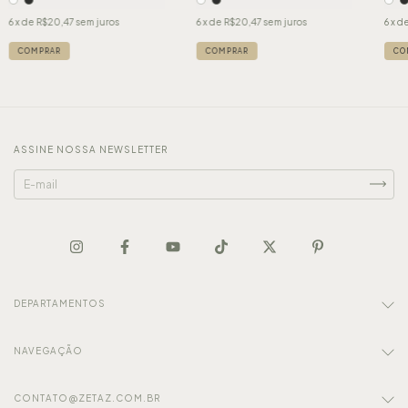
6
x de
R$20,47
sem juros
6
x de
R$20,47
sem juros
6
x d
COMPRAR
COMPRAR
CO
ASSINE NOSSA NEWSLETTER
DEPARTAMENTOS
NAVEGAÇÃO
CONTATO@ZETAZ.COM.BR