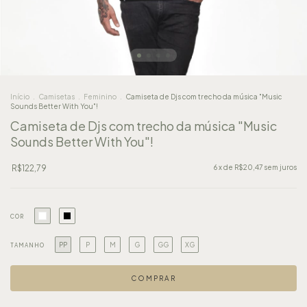
Início
.
Camisetas
.
Feminino
.
Camiseta de Djs com trecho da música "Music
Sounds Better With You"!
Camiseta de Djs com trecho da música "Music
Sounds Better With You"!
R$122,79
6
x de
R$20,47
sem juros
COR
PP
P
M
G
GG
XG
TAMANHO