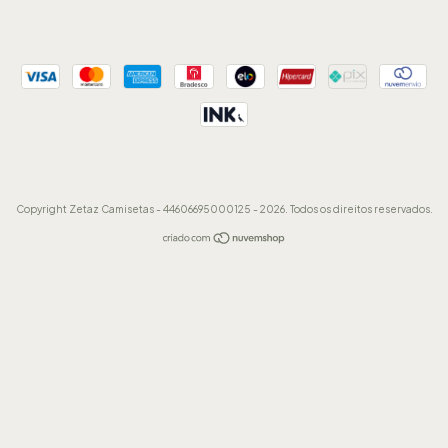
Copyright Zetaz Camisetas - 44606695000125 - 2026. Todos os direitos reservados.