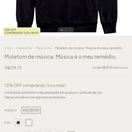
15% OFF
COMPRANDO 3 OU MAIS
Início
.
Camisetas
.
Masculino
.
Moletom de música: Música é o meu remédio.
Moletom de música: Música é o meu remédio.
R$239,79
6
x de
R$39,97
sem juros
15% OFF comprando 3 ou mais!
Você pode aproveitar esta promoção em qualquer produto da loja.
Não acumulável com algumas promoções
MOLETOM
MODELO
COR