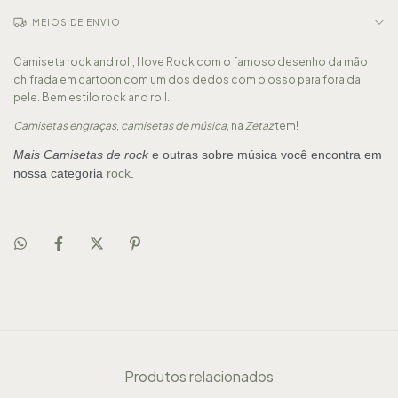
MEIOS DE ENVIO
Camiseta rock and roll, I love Rock com o famoso desenho da mão
chifrada em cartoon com um dos dedos com o osso para fora da
pele. Bem estilo rock and roll.
Camisetas engraças
,
camisetas de música
, na
Zetaz
tem!
Mais Camisetas de rock
e outras sobre música você encontra em
nossa categoria
rock
.
Produtos relacionados