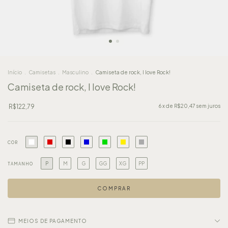
Início
.
Camisetas
.
Masculino
.
Camiseta de rock, I love Rock!
Camiseta de rock, I love Rock!
R$122,79
6
x de
R$20,47
sem juros
COR
P
M
G
GG
XG
PP
TAMANHO
MEIOS DE PAGAMENTO