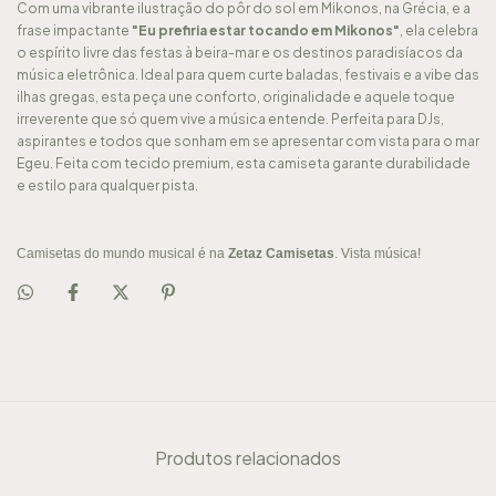
Com uma vibrante ilustração do pôr do sol em Mikonos, na Grécia, e a
frase impactante
"Eu prefiria estar tocando em Mikonos"
, ela celebra
o espírito livre das festas à beira-mar e os destinos paradisíacos da
música eletrônica. Ideal para quem curte baladas, festivais e a vibe das
ilhas gregas, esta peça une conforto, originalidade e aquele toque
irreverente que só quem vive a música entende. Perfeita para DJs,
aspirantes e todos que sonham em se apresentar com vista para o mar
Egeu. Feita com tecido premium, esta camiseta garante durabilidade
e estilo para qualquer pista.
Camisetas do mundo musical é na
Zetaz Camisetas
. Vista música!
Produtos relacionados