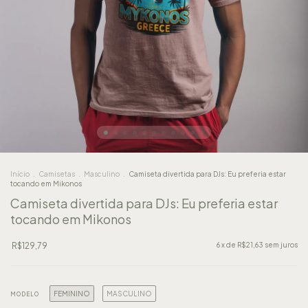
Início
.
Camisetas
.
Masculino
.
Camiseta divertida para DJs: Eu preferia estar
tocando em Mikonos
Camiseta divertida para DJs: Eu preferia estar
tocando em Mikonos
R$129,79
6
x de
R$21,63
sem juros
FEMININO
MASCULINO
MODELO