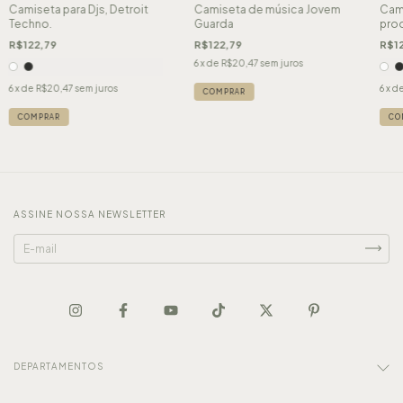
Camiseta para Djs, Detroit
Camiseta de música Jovem
Cami
Techno.
Guarda
prod
sex,
R$122,79
R$122,79
R$12
6
x de
R$20,47
sem juros
6
x de
R$20,47
sem juros
6
x d
COMPRAR
COMPRAR
CO
ASSINE NOSSA NEWSLETTER
DEPARTAMENTOS