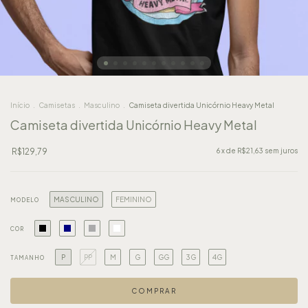
Início
.
Camisetas
.
Masculino
.
Camiseta divertida Unicórnio Heavy Metal
Camiseta divertida Unicórnio Heavy Metal
R$129,79
6
x de
R$21,63
sem juros
MASCULINO
FEMININO
MODELO
COR
P
PP
M
G
GG
3G
4G
TAMANHO