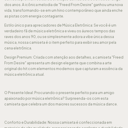
dos anos. A icônica melodia de "Freed From Desire" ganhou uma nova
vida, transformando-se em um hino contemporâneo que ainda enche
as pistas com energia contagiante.
Estilo único para apreciadores de Música Eletrônica: Se você é um
verdadeiro fã de música eletrônica e viveu os áureos tempos das
raves dos anos 90, ou se simplesmente adora a vibe única dessa
música, nossa camiseta é o item perfeito para exibir seu amor pela
cena eletrônica.
Design Premium: Criada com atenção aos detalhes, a camiseta "Freed
From Desire" apresenta um design elegante que combina a arte
original do hit com elementos modernos que capturam a essência da
música eletrônica atual.
O Presente Ideal: Procurando o presente perfeito para um amigo
apaixonado por música eletrônica? Surpreenda-os com esta
camiseta que celebra um dos maiores sucessos da música dance.
Conforto e Durabilidade: Nossa camiseta é confeccionada em