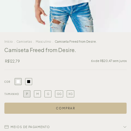
Início
.
Camisetas
.
Masculino
.
Camiseta Freed from Desire.
Camiseta Freed from Desire.
R$122,79
6
x de
R$20,47
sem juros
COR
P
M
G
GG
XG
TAMANHO
MEIOS DE PAGAMENTO