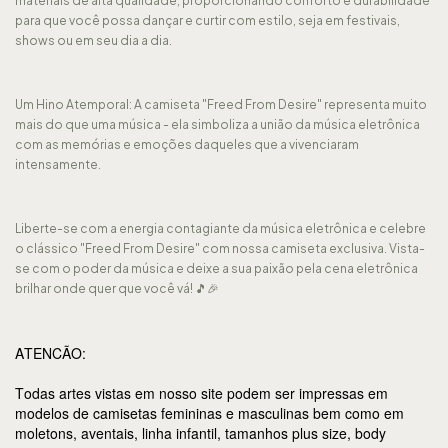
materiais de alta qualidade, proporcionando conforto e durabilidade
para que você possa dançar e curtir com estilo, seja em festivais,
shows ou em seu dia a dia.
Um Hino Atemporal: A camiseta "Freed From Desire" representa muito
mais do que uma música - ela simboliza a união da música eletrônica
com as memórias e emoções daqueles que a vivenciaram
intensamente.
Liberte-se com a energia contagiante da música eletrônica e celebre
o clássico "Freed From Desire" com nossa camiseta exclusiva. Vista-
se com o poder da música e deixe a sua paixão pela cena eletrônica
brilhar onde quer que você vá! 🎵🎉
ATENCÃO:
Todas artes vistas em nosso site podem ser impressas em
modelos de camisetas femininas e masculinas bem como em
moletons, aventais, linha infantil, tamanhos plus size, body