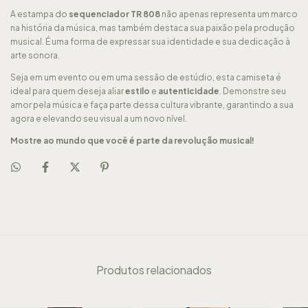
A estampa do
sequenciador TR 808
não apenas representa um marco
na história da música, mas também destaca sua paixão pela produção
musical. É uma forma de expressar sua identidade e sua dedicação à
arte sonora.
Seja em um evento ou em uma sessão de estúdio, esta camiseta é
ideal para quem deseja aliar
estilo
e
autenticidade
. Demonstre seu
amor pela música e faça parte dessa cultura vibrante, garantindo a sua
agora e elevando seu visual a um novo nível.
Mostre ao mundo que você é parte da revolução musical!
Produtos relacionados