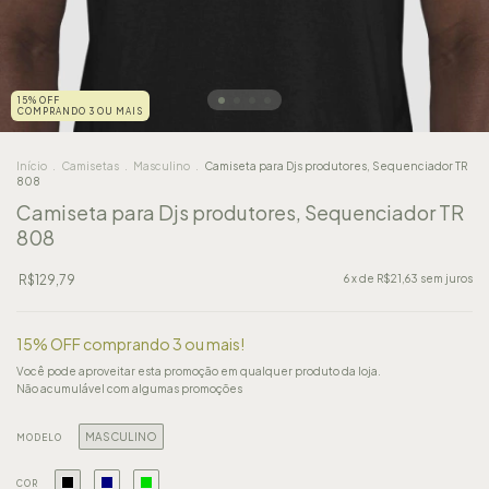
15% OFF
COMPRANDO 3 OU MAIS
Início
.
Camisetas
.
Masculino
.
Camiseta para Djs produtores, Sequenciador TR
808
Camiseta para Djs produtores, Sequenciador TR
808
R$129,79
6
x de
R$21,63
sem juros
15% OFF comprando 3 ou mais!
Você pode aproveitar esta promoção em qualquer produto da loja.
Não acumulável com algumas promoções
MASCULINO
MODELO
COR