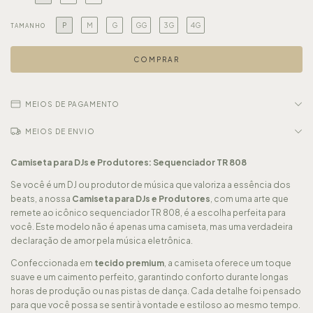
P
M
G
GG
3G
4G
TAMANHO
MEIOS DE PAGAMENTO
MEIOS DE ENVIO
Camiseta para DJs e Produtores: Sequenciador TR 808
Se você é um DJ ou produtor de música que valoriza a essência dos
beats, a nossa
Camiseta para DJs e Produtores
, com uma arte que
remete ao icônico sequenciador TR 808, é a escolha perfeita para
você. Este modelo não é apenas uma camiseta, mas uma verdadeira
declaração de amor pela música eletrônica.
Confeccionada em
tecido premium
, a camiseta oferece um toque
suave e um caimento perfeito, garantindo conforto durante longas
horas de produção ou nas pistas de dança. Cada detalhe foi pensado
para que você possa se sentir à vontade e estiloso ao mesmo tempo.