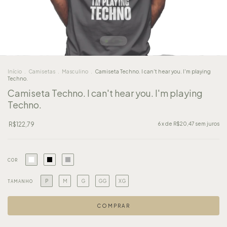
Início
.
Camisetas
.
Masculino
.
Camiseta Techno. I can't hear you. I'm playing
Techno.
Camiseta Techno. I can't hear you. I'm playing
Techno.
R$122,79
6
x de
R$20,47
sem juros
COR
P
M
G
GG
XG
TAMANHO