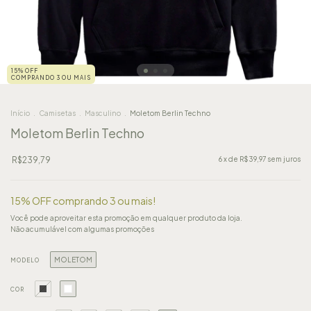
15% OFF
COMPRANDO 3 OU MAIS
Início
.
Camisetas
.
Masculino
.
Moletom Berlin Techno
Moletom Berlin Techno
R$239,79
6
x de
R$39,97
sem juros
15% OFF comprando 3 ou mais!
Você pode aproveitar esta promoção em qualquer produto da loja.
Não acumulável com algumas promoções
MOLETOM
MODELO
COR