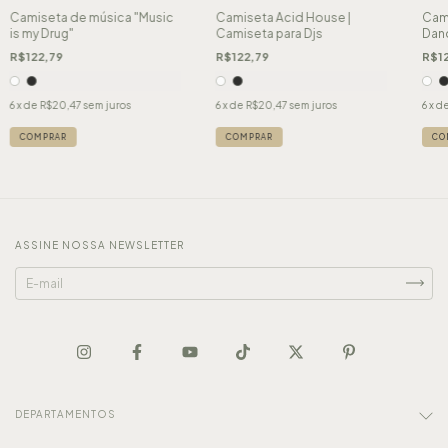
Camiseta de música "Music
Camiseta Acid House |
Cami
is my Drug"
Camiseta para Djs
Dan
R$122,79
R$122,79
R$12
6
x de
R$20,47
sem juros
6
x de
R$20,47
sem juros
6
x d
COMPRAR
COMPRAR
CO
ASSINE NOSSA NEWSLETTER
DEPARTAMENTOS