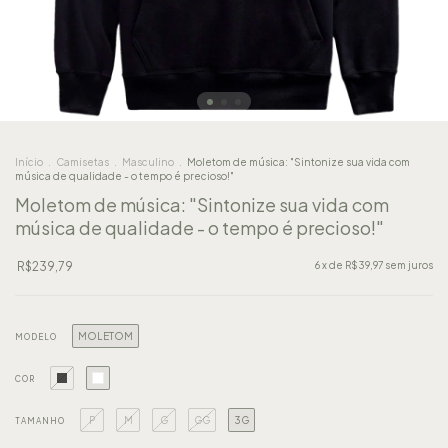
Início
.
Camisetas
.
Masculino
.
Moletom de música: "Sintonize sua vida com
música de qualidade - o tempo é precioso!"
Moletom de música: "Sintonize sua vida com
música de qualidade - o tempo é precioso!"
R$239,79
6
x de
R$39,97
sem juros
MOLETOM
MODELO
COR
P
M
G
GG
3G
TAMANHO