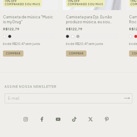
15% OFF
15% OFF
15%
COMPRANDO 3 OU MAIS
COMPRANDO 3 OU MAIS
COM
Camiseta de música "Music
Camiseta para Djs. Eu não
Cami
is my Drug"
produzo música, eu sou
Roc
música.
R$122,79
R$122,79
R$12
6
x de
R$20,47
sem juros
6
x de
R$20,47
sem juros
6
x d
COMPRAR
COMPRAR
CO
ASSINE NOSSA NEWSLETTER