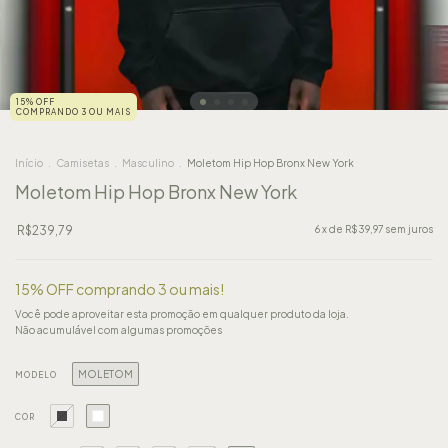
15% OFF
COMPRANDO 3 OU MAIS
Início
.
Camisetas
.
Masculino
.
Moletom Hip Hop Bronx New York
Moletom Hip Hop Bronx New York
R$239,79
6
x de
R$39,97
sem juros
15% OFF comprando 3 ou mais!
Você pode aproveitar esta promoção em qualquer produto da loja.
Não acumulável com algumas promoções
MOLETOM
MODELO
COR