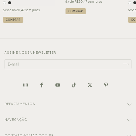
6
x de
R$20,47
sem juros
6
x de
R$20,47
sem juros
6
x d
COMPRAR
COMPRAR
CO
ASSINE NOSSA NEWSLETTER
DEPARTAMENTOS
NAVEGAÇÃO
CONTATO@ZETAZ.COM.BR