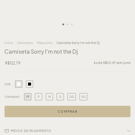
Início
.
Camisetas
.
Masculino
.
Camiseta Sorry I'm not the Dj
Camiseta Sorry I'm not the Dj
R$122,79
6
x de
R$20,47
sem juros
COR
PP
P
M
G
GG
XG
TAMANHO
MEIOS DE PAGAMENTO