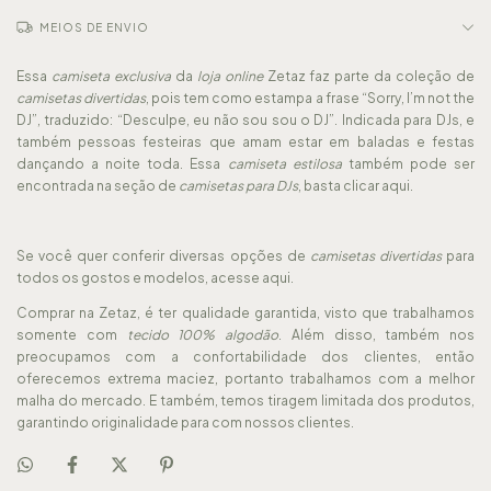
MEIOS DE ENVIO
Essa
camiseta exclusiva
da
loja online
Zetaz faz parte da coleção de
camisetas divertidas
, pois tem como estampa a frase “Sorry, I’m not the
DJ”, traduzido: “Desculpe, eu não sou sou o DJ”. Indicada para DJs, e
também pessoas festeiras que amam estar em baladas e festas
dançando a noite toda. Essa
camiseta estilosa
também pode ser
encontrada na seção de
camisetas para DJs
, basta
clicar aqui
.
Se você quer conferir diversas opções de
camisetas divertidas
para
todos os gostos e modelos,
acesse aqui
.
Comprar na Zetaz, é ter qualidade garantida, visto que trabalhamos
somente com
tecido 100% algodão
. Além disso, também nos
preocupamos com a confortabilidade dos clientes, então
oferecemos extrema maciez, portanto trabalhamos com a melhor
malha do mercado. E também, temos tiragem limitada dos produtos,
garantindo originalidade para com nossos clientes.