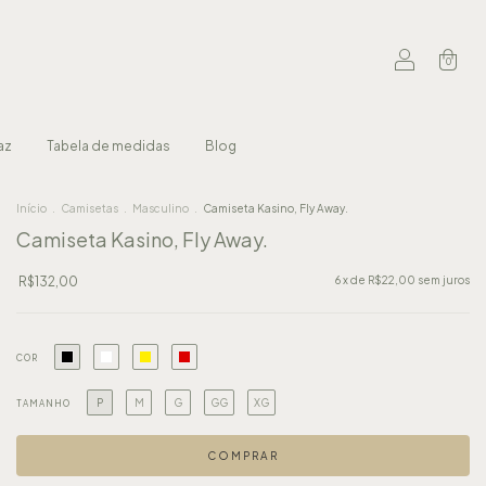
0
az
Tabela de medidas
Blog
Início
.
Camisetas
.
Masculino
.
Camiseta Kasino, Fly Away.
Camiseta Kasino, Fly Away.
R$132,00
6
x de
R$22,00
sem juros
COR
P
M
G
GG
XG
TAMANHO