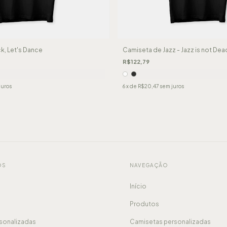
k, Let's Dance
Camiseta de Jazz - Jazz is not Dea
R$122,79
juros
6
x de
R$20,47
sem juros
OS
NAVEGAÇÃO
Início
Produtos
sonalizadas
Camisetas personalizadas