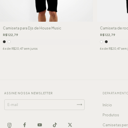
Camiseta para Djs de House Music
Camiseta de roc
R$122,79
R$122,79
6
x de
R$20,47
sem juros
6
x de
R$20,47
sem 
ASSINE NOSSA NEWSLETTER
DEPARTAMENT
Início
Produtos
Camisetas per