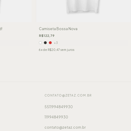
d!
Camiseta Bossa Nova
R$122,79
+3
6
x de
R$20,47
sem juros
CONTATO@ZETAZ.COM.BR
5511994849930
11994849930
contato@zetaz.com.br