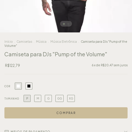
Início
.
Camisetas
.
Música
.
Música Eletrônica
.
Camiseta para DJs "Pump of the
Volume"
Camiseta para DJs "Pump of the Volume"
R$122,79
6
x de
R$20,47
sem juros
COR
P
M
G
GG
XG
TAMANHO
MEIOS DE PAGAMENTO